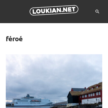
féroé